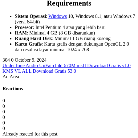
Requirements
Sistem Operasi
:
Windows
10, Windows 8.1, atau Windows 7
(versi 64-bit)
Prosesor
: Intel Pentium 4 atau yang lebih baru
RAM
: Minimal 4 GB (8 GB disarankan)
Ruang Hard Disk
: Minimal 1 GB ruang kosong
Kartu Grafis
: Kartu grafis dengan dukungan OpenGL 2.0
dan resolusi layar minimal 1024 x 768
304
0
October 5, 2024
UnderTone Audio UnFairchild 670M mkII Download Gratis v1.0
KMS VL ALL Download Gratis 53.0
Ad Area
Reactions
0
0
0
0
0
0
Already reacted for this post.