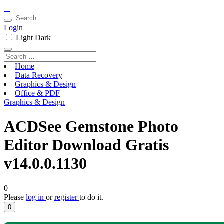
Login
Light
Dark
Home
Data Recovery
Graphics & Design
Office & PDF
Graphics & Design
ACDSee Gemstone Photo
Editor Download Gratis
v14.0.0.1130
0
Please
log in
or
register
to do it.
0