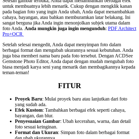
Setelah gambar terbuka, Anda dapat menambahkan berbagai efek
untuk membuatnya lebih menarik. Cukup dengan mengklik kanan
pada bagian foto yang ingin Anda ubah, Anda dapat menambahkan
cahaya, bayangan, atau bahkan memburamkan latar belakang. Ini
sangat berguna jika Anda ingin menonjolkan subjek utama dalam
foto Anda.
Anda mungkin juga ingin mengunduh
:
PDF Architect
Pro+OCR
Setelah selesai mengedit, Anda dapat menyimpan foto dalam
berbagai format dan mengubah ukurannya sesuai kebutuhan. Anda
juga bisa memberi nama baru pada foto tersebut. Dengan ACDSee
Gemstone Photo Editor, Anda dapat dengan mudah mengubah foto
biasa menjadi karya seni yang menarik dan membagikannya kepada
teman-teman!
FITUR
Proyek Baru
: Mulai proyek baru atau lanjutkan dari foto
yang sudah ada.
Efek Kustom
: Tambahkan berbagai efek seperti cahaya,
bayangan, dan blur.
Penyesuaian Gambar
: Ubah kecerahan, warna, dan detail
foto sesuai keinginan.
Format dan Ukuran
: Simpan foto dalam berbagai format
dan ubah ukurannya.