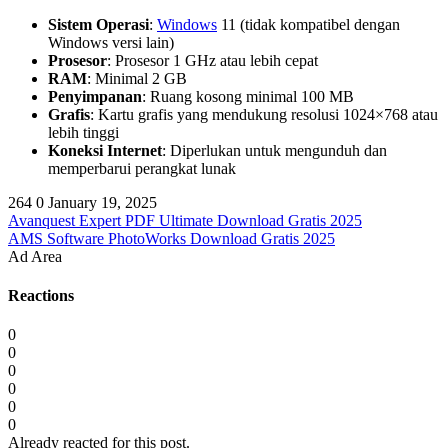
Sistem Operasi
:
Windows
11 (tidak kompatibel dengan
Windows versi lain)
Prosesor
: Prosesor 1 GHz atau lebih cepat
RAM
: Minimal 2 GB
Penyimpanan
: Ruang kosong minimal 100 MB
Grafis
: Kartu grafis yang mendukung resolusi 1024×768 atau
lebih tinggi
Koneksi Internet
: Diperlukan untuk mengunduh dan
memperbarui perangkat lunak
264
0
January 19, 2025
Avanquest Expert PDF Ultimate Download Gratis 2025
AMS Software PhotoWorks Download Gratis 2025
Ad Area
Reactions
0
0
0
0
0
0
Already reacted for this post.