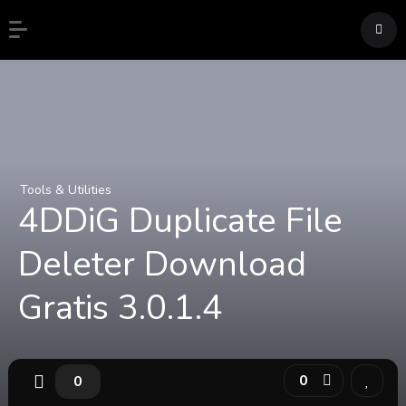
Tools & Utilities
4DDiG Duplicate File
Deleter Download
Gratis 3.0.1.4
0
0