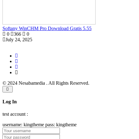
Softany WinCHM Pro Download Gratis 5.55
0
366
0
July 24, 2025
© 2024 Nesabamedia . All Rights Reserved.
Log In
test account :
username: kingtheme pass: kingtheme